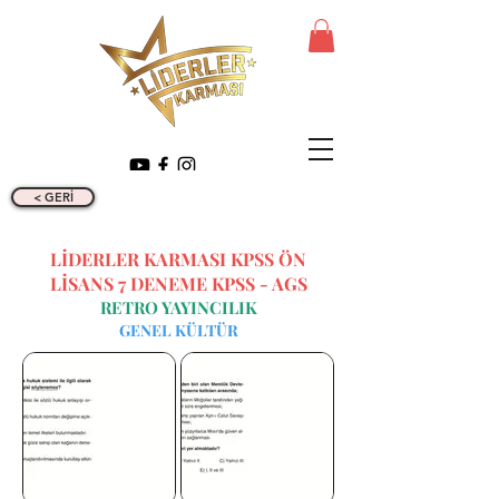
< GERİ
LİDERLER KARMASI KPSS ÖN
LİSANS 7 DENEME KPSS - AGS
RETRO YAYINCILIK
GENEL KÜLTÜR