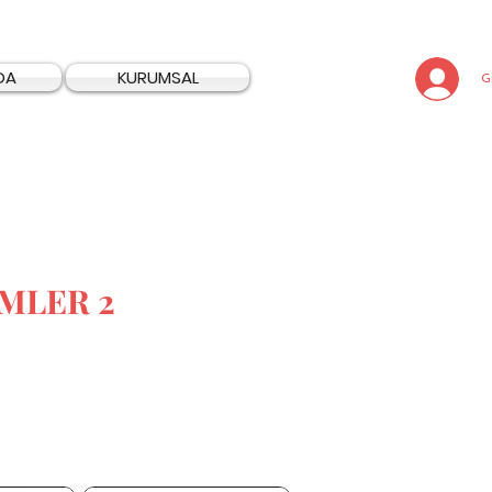
DA
KURUMSAL
Gi
İMLER 2