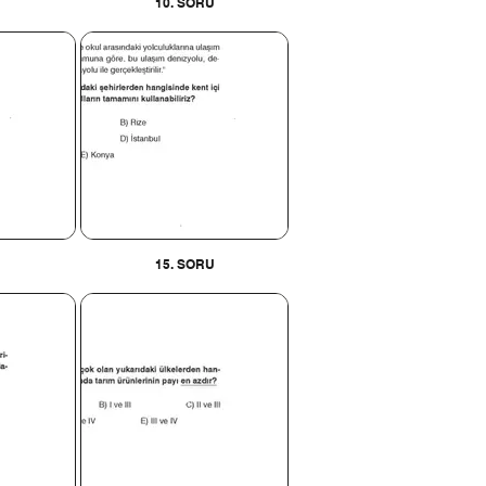
10. SORU
U
15. SORU