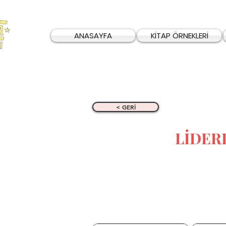
ANASAYFA
KİTAP ÖRNEKLERİ
< GERİ
LİDER