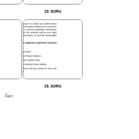
U
20. SORU
U
25. SORU
İleri