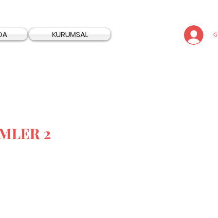
DA
KURUMSAL
Gi
İMLER 2