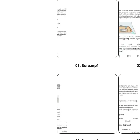
01. Soru.mp4
0