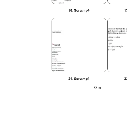
16. Soru.mp4
1
21. Soru.mp4
2
Geri