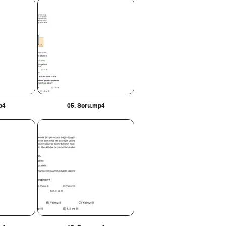
p4
05. Soru.mp4