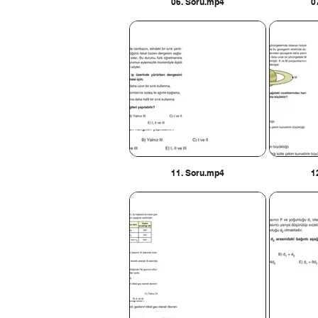
06. Soru.mp4
0
11. Soru.mp4
1