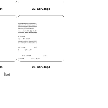
p4
20. Soru.mp4
p4
25. Soru.mp4
İleri