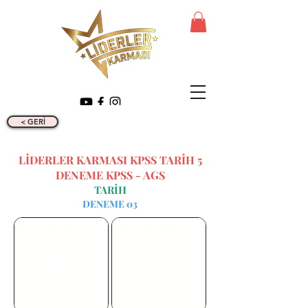
< GERİ
LİDERLER KARMASI KPSS TARİH 5
DENEME KPSS - AGS
TARİH
DENEME 03