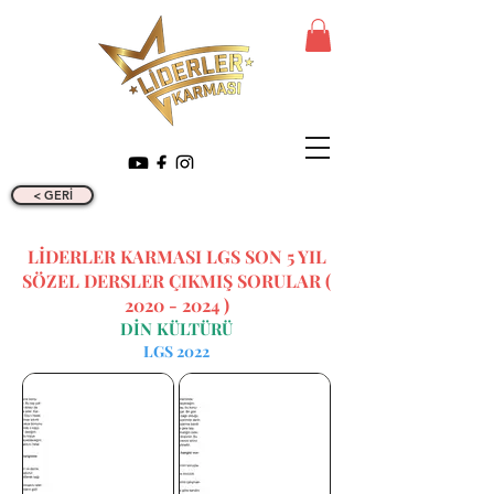
< GERİ
LİDERLER KARMASI LGS SON 5 YIL
SÖZEL DERSLER ÇIKMIŞ SORULAR (
2020 - 2024
)
DİN KÜLTÜRÜ
LGS 2022