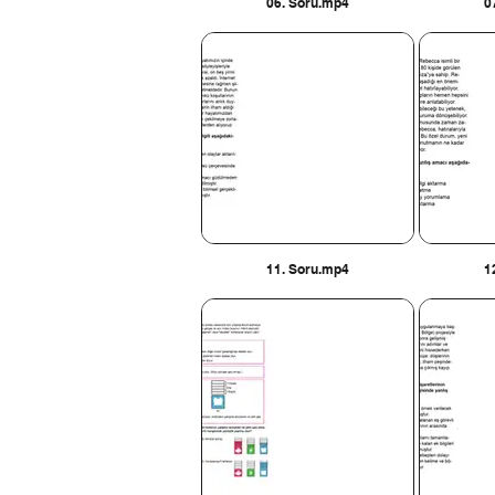
06. Soru.mp4
0
11. Soru.mp4
1