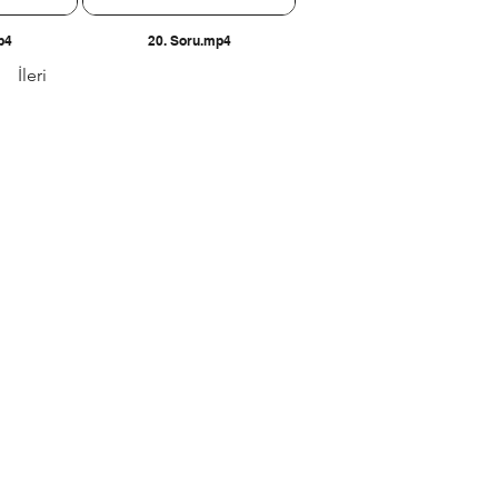
p4
20. Soru.mp4
İleri
 , 1271 Cad.
ra