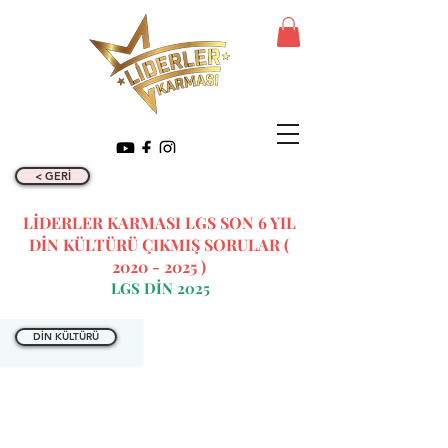
< GERİ
LİDERLER KARMASI LGS SON 6 YIL
DİN KÜLTÜRÜ ÇIKMIŞ SORULAR (
2020 - 2025
)
LGS DİN 2025
DİN KÜLTÜRÜ
İLETİŞİM BİLGİLERİ
Tel:
0312 315 10 30 - 0530
175 65 65