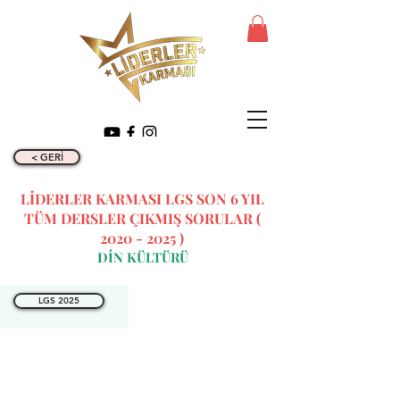
< GERİ
LİDERLER KARMASI LGS SON 6 YIL
TÜM DERSLER ÇIKMIŞ SORULAR (
2020 - 2025
)
DİN KÜLTÜRÜ
LGS 2025
İLETİŞİM BİLGİLERİ
Tel:
0312 315 10 30 - 0530
175 65 65