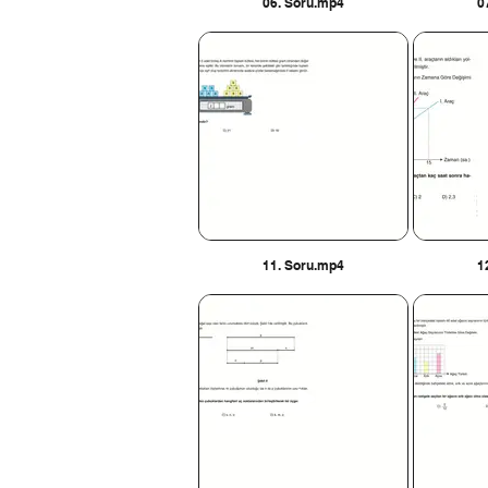
06. Soru.mp4
0
11. Soru.mp4
1