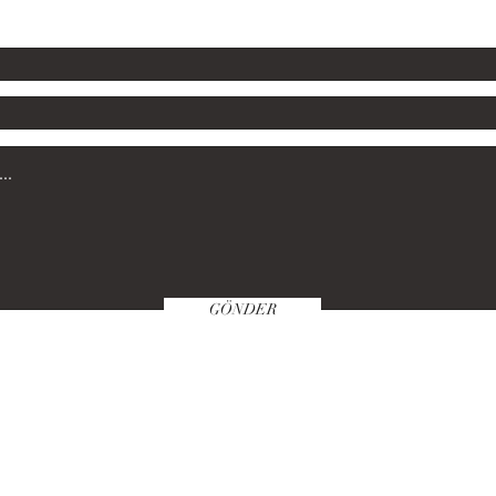
GÖNDER
Satın Alma Klavuzu
Politikamız
Öde