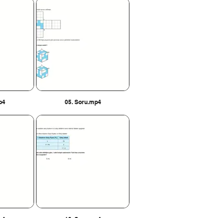
p4
05. Soru.mp4