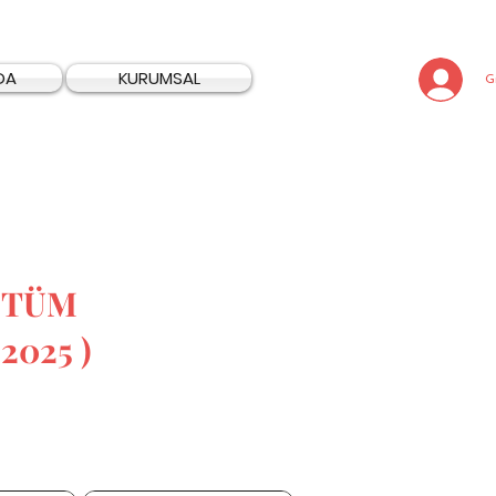
DA
KURUMSAL
Gi
L TÜM
2025 )