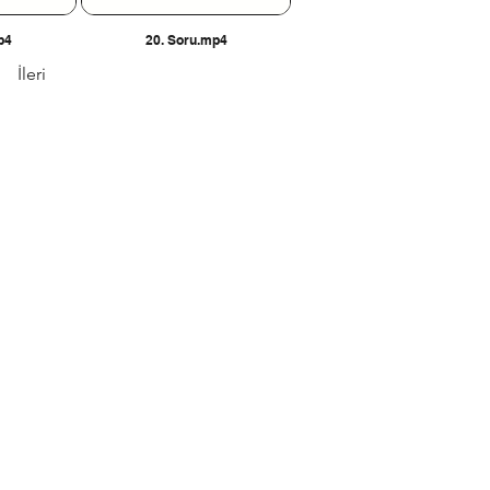
p4
20. Soru.mp4
İleri
 , 1271 Cad.
ra