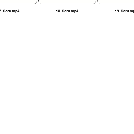
7. Soru.mp4
18. Soru.mp4
19. Soru.m
İLETİŞİM BİLGİLERİ
10 30 - 0530 175 65 65
Ostim OSB Mahallesi
No : 47/A
Yenimahalle / Anka
erkarmasi@gmail.com