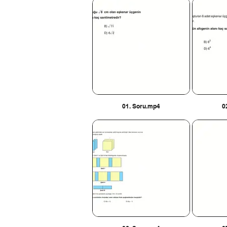
01. Soru.mp4
0