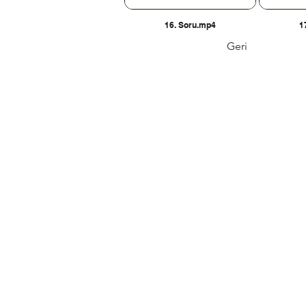
16. Soru.mp4
1
Geri
Tel: 0312 315 
Email: liderl