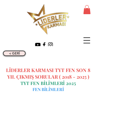
< GERİ
LİDERLER KARMASI TYT FEN SON 8
YIL ÇIKMIŞ SORULAR (
2018 - 2025
)
TYT FEN BİLİMLERİ 2025
FEN BİLİMLERİ
İLETİŞİM BİLGİLERİ
Tel:
0312 315 10 30 - 0530
175 65 65
Email: liderlerkarmasi@gmail.com
Ostim OSB Mahallesi , 1271 Cad.