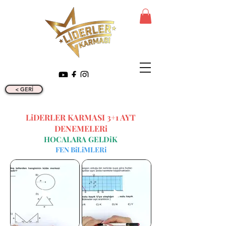
< GERİ
LiDERLER KARMASI 3+1 AYT
DENEMELERi
HOCALARA GELDiK
FEN BiLiMLERi