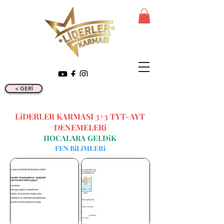
< GERİ
LiDERLER KARMASI 3+3 TYT-AYT
DENEMELERi
HOCALARA GELDiK
FEN BiLiMLERi