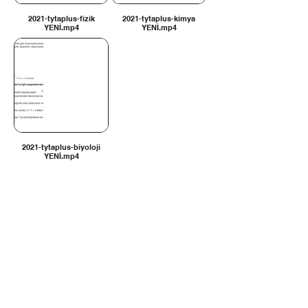
2021-tytaplus-fizik
2021-tytaplus-kimya
YENİ.mp4
YENİ.mp4
2021-tytaplus-biyoloji
YENİ.mp4
İLETİŞİM BİLGİLERİ
Tel:
0312 315 10 30 - 0530
175 65 65
Email: liderlerkarmasi@gmail.com
Ostim OSB Mahallesi , 1271 Cad.
No : 47/A
Yenimahalle / Ankara
Misyonumuz
Satın Alma Klavuzu