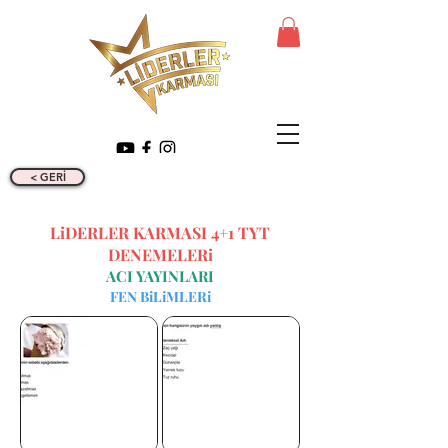
< GERİ
LiDERLER KARMASI 4+1 TYT
DENEMELERi
ACI YAYINLARI
FEN BiLiMLERi