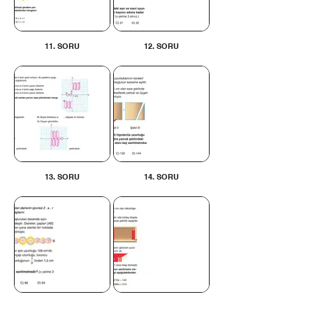
11. SORU
12. SORU
13. SORU
14. SORU
15. SORU
16. SORU