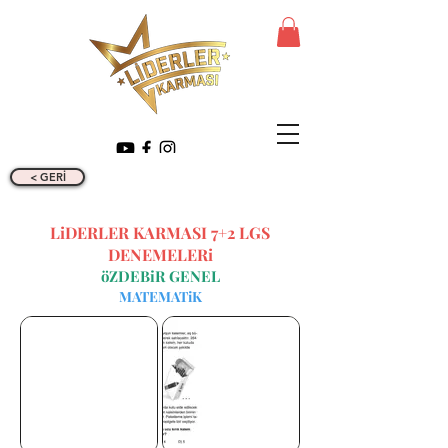
< GERİ
LiDERLER KARMASI 7+2 LGS
DENEMELERi
öZDEBiR GENEL
MATEMATiK