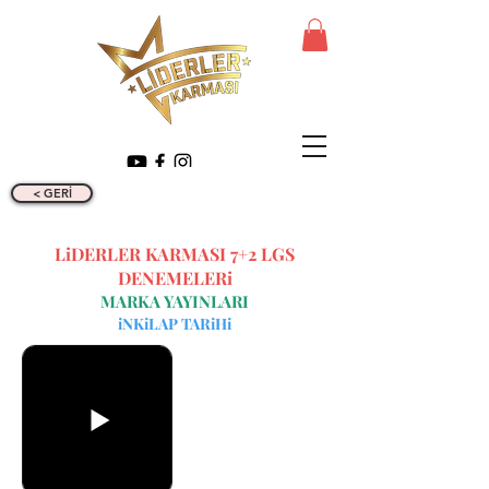
< GERİ
LiDERLER KARMASI 7+2 LGS
DENEMELERi
MARKA YAYINLARI
iNKiLAP TARiHi