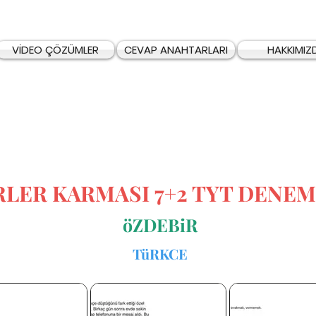
VİDEO ÇÖZÜMLER
CEVAP ANAHTARLARI
HAKKIMIZ
RLER KARMASI 7+2 TYT DENEM
öZDEBiR
TüRKCE