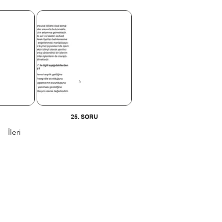
U
25. SORU
İleri