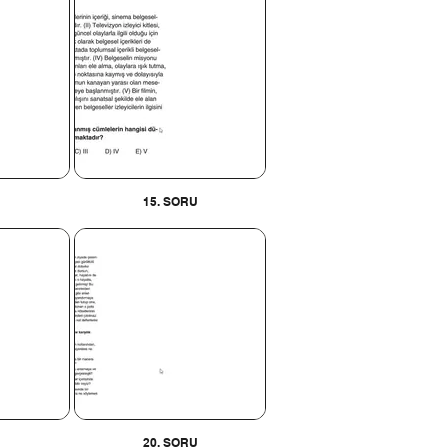
U
15. SORU
U
20. SORU