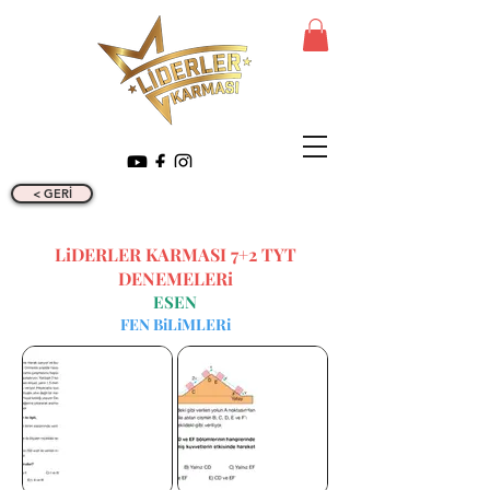
< GERİ
LiDERLER KARMASI 7+2 TYT
DENEMELERi
ESEN
FEN BiLiMLERi