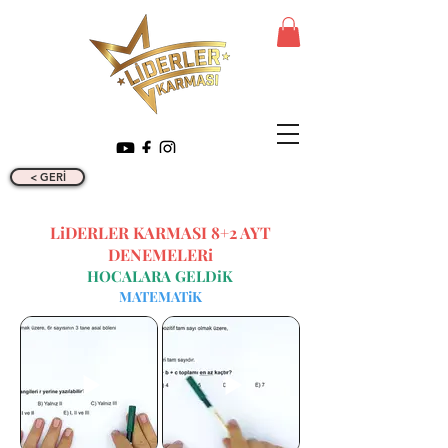
< GERİ
LiDERLER KARMASI 8+2 AYT
DENEMELERi
HOCALARA GELDiK
MATEMATiK