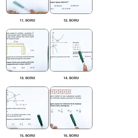
11. SORU
12. SORU
13. SORU
14. SORU
15. SORU
16. SORU