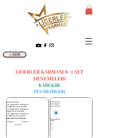
< GERİ
LiDERLER KARMASI 8+2 AYT
DENEMELERi
KAREKöK
FEN BiLiMLERi