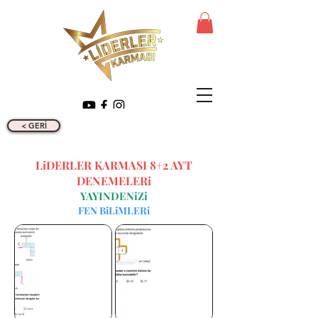
< GERİ
LiDERLER KARMASI 8+2 AYT
DENEMELERi
YAYINDENiZi
FEN BiLiMLERi