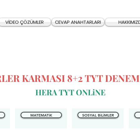
VİDEO ÇÖZÜMLER
CEVAP ANAHTARLARI
HAKKIMIZ
RLER KARMASI 8+2 TYT DENEM
HERA TYT ONLiNE
MATEMATiK
SOSYAL BiLiMLER