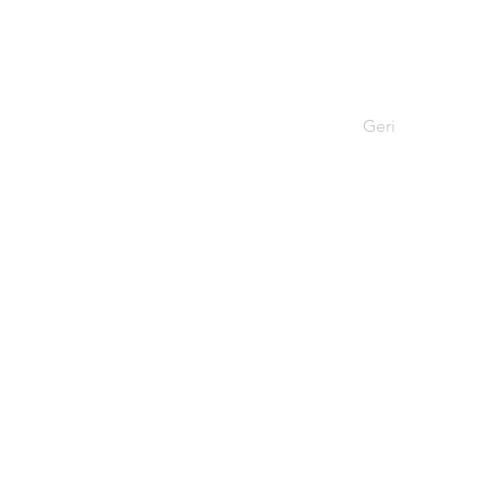
Geri
Tel: 0312 315 
Email: liderl