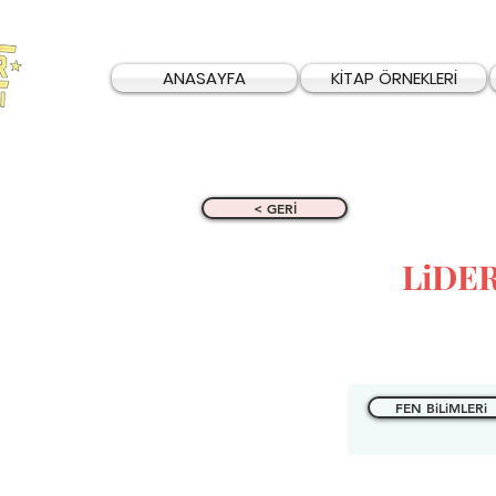
ANASAYFA
KİTAP ÖRNEKLERİ
< GERİ
LiDE
FEN BiLiMLERi