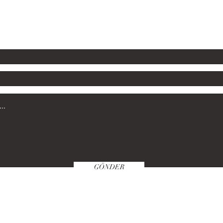
GÖNDER
Satın Alma Klavuzu
Politikamız
Öde