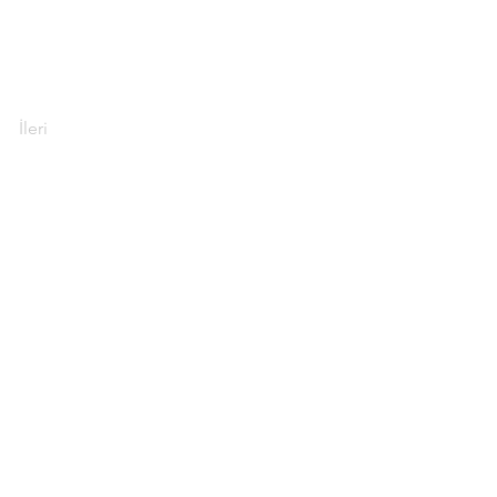
İleri
 , 1271 Cad.
ra