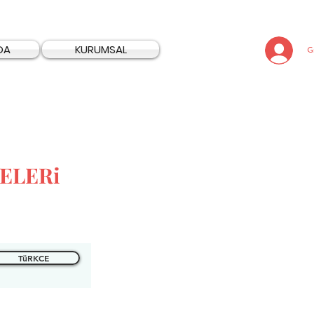
DA
KURUMSAL
Gi
ELERi
TüRKCE