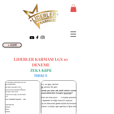
< GERİ
LiDERLER KARMASI LGS 10
DENEME
ZEKA KüPü
TüRKCE