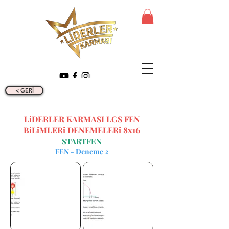
< GERİ
LiDERLER KARMASI LGS FEN
BiLiMLERi DENEMELERi 8x16
STARTFEN
FEN - Deneme 2