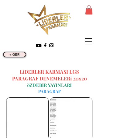
< GERİ
LiDERLER KARMASI LGS
PARAGRAF DENEMELERi 20x20
öZDEBiR YAYINLARI
PARAGRAF