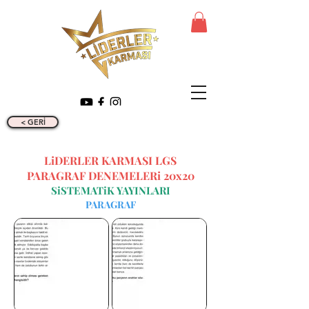
< GERİ
LiDERLER KARMASI LGS
PARAGRAF DENEMELERi 20x20
SiSTEMATiK YAYINLARI
PARAGRAF