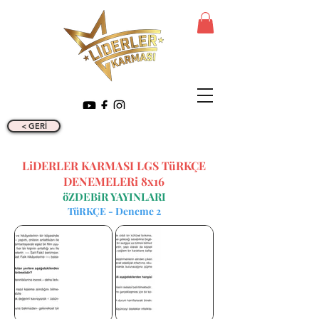
< GERİ
LiDERLER KARMASI LGS TüRKÇE
DENEMELERi 8x16
öZDEBiR YAYINLARI
TüRKÇE - Deneme 2