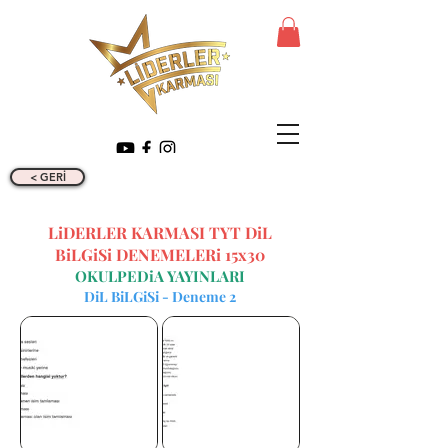
< GERİ
LiDERLER KARMASI TYT DiL
BiLGiSi DENEMELERi 15x30
OKULPEDiA YAYINLARI
DiL BiLGiSi - Deneme 2