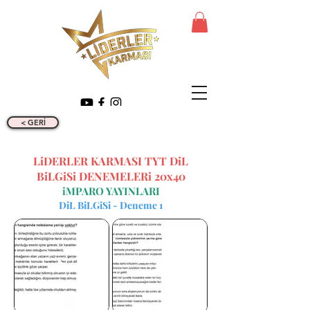
< GERİ
LiDERLER KARMASI TYT DiL
BiLGiSi DENEMELERi 20x40
iMPARO YAYINLARI
DiL BiLGiSi - Deneme 1