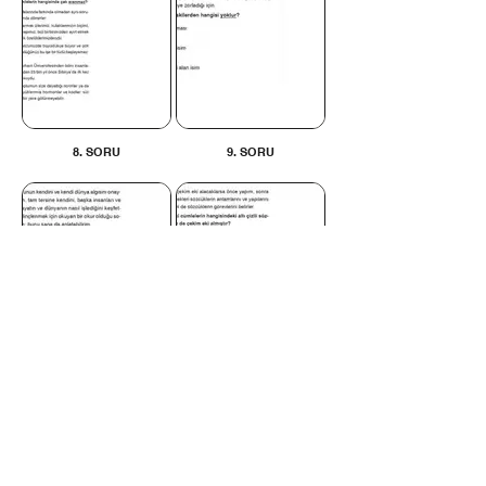
8. SORU
9. SORU
10. SORU
11. SORU
İLETİŞİM BİLGİLERİ
Tel:
0312 315 10 30 - 0530
175 65 65