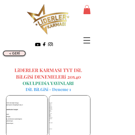
< GERİ
LiDERLER KARMASI TYT DiL
BiLGiSi DENEMELERi 20x40
OKULPEDiA YAYINLARI
DiL BiLGiSi - Deneme 1