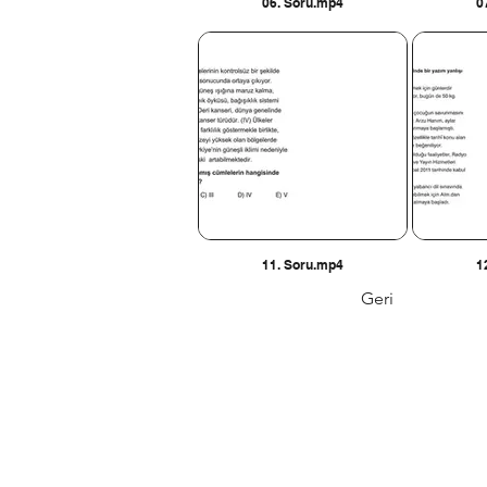
06. Soru.mp4
0
11. Soru.mp4
1
Geri