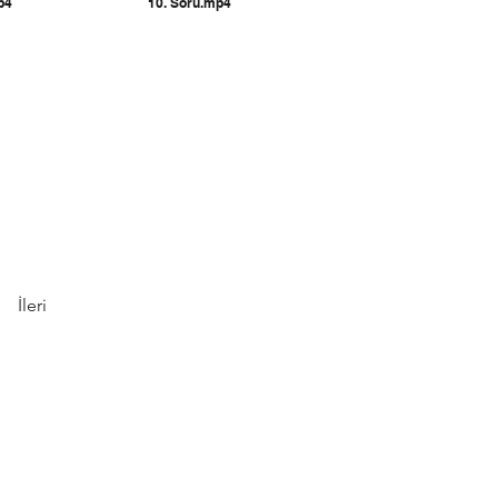
p4
10. Soru.mp4
İleri