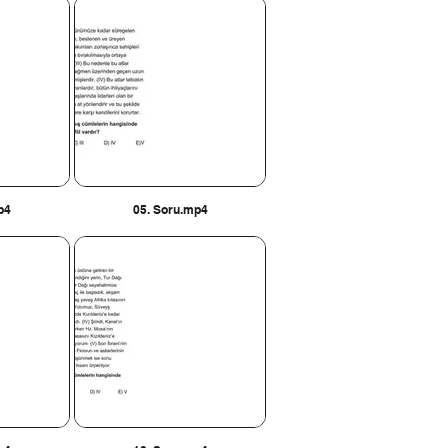
p4
05. Soru.mp4