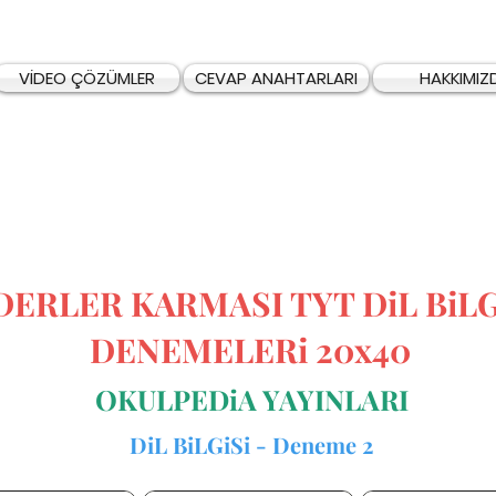
VİDEO ÇÖZÜMLER
CEVAP ANAHTARLARI
HAKKIMIZ
DERLER KARMASI TYT DiL BiLG
DENEMELERi 20x40
OKULPEDiA YAYINLARI
DiL BiLGiSi - Deneme 2