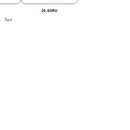
U
20. SORU
İleri
 , 1271 Cad.
ra