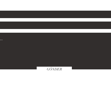
GÖNDER
Satın Alma Klavuzu
Politikamız
Öde