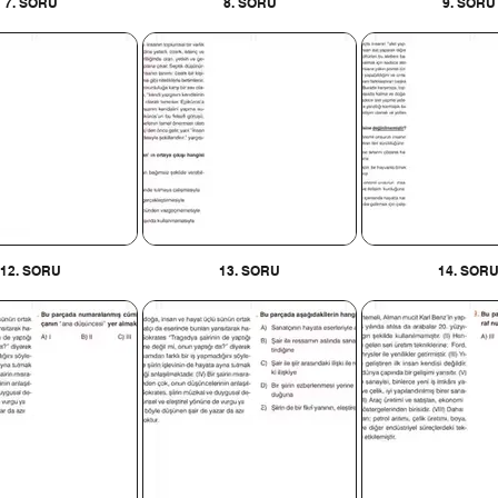
7. SORU
8. SORU
9. SORU
12. SORU
13. SORU
14. SOR