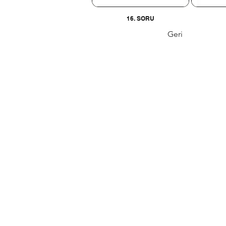
16. SORU
Geri
Tel: 0312 315 
Email: liderl