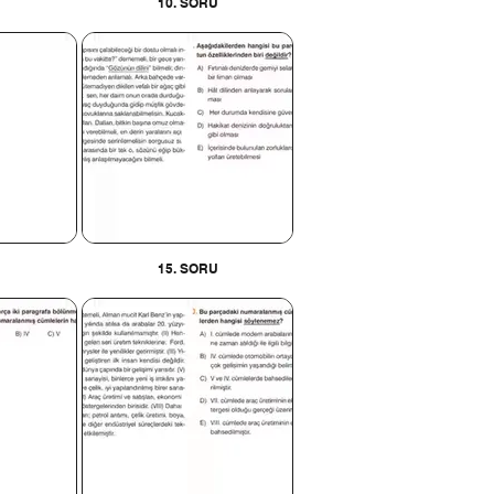
10. SORU
U
15. SORU