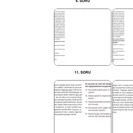
6. SORU
11. SORU