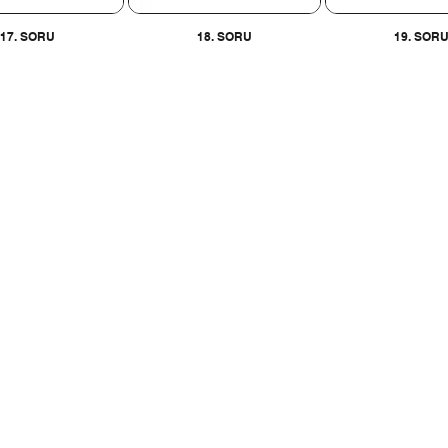
17. SORU
18. SORU
19. SOR
İLETİŞİM BİLGİLERİ
10 30 - 0530 175 65 65
Ostim OSB Mahallesi
No : 47/A
Yenimahalle / Anka
erkarmasi@gmail.com