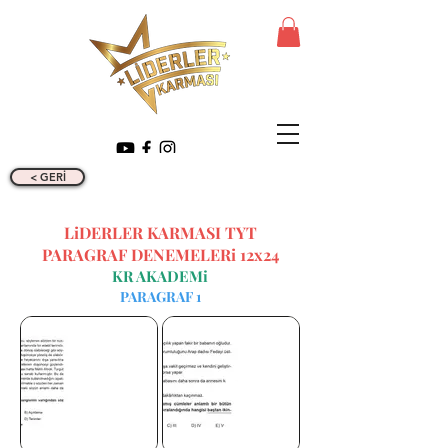
< GERİ
LiDERLER KARMASI TYT
PARAGRAF DENEMELERi 12x24
KR AKADEMi
PARAGRAF 1