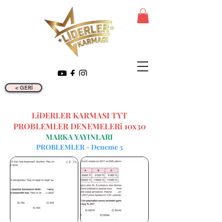
< GERİ
LiDERLER KARMASI TYT
PROBLEMLER DENEMELERi 10x30
MARKA YAYINLARI
PROBLEMLER - Deneme 3