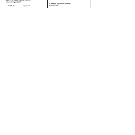
11. SORU
12. SORU
13. SORU
İLETİŞİM BİLGİLERİ
Tel:
0312 315 10 30 - 0530
175 65 65
Email: liderlerkarmasi@gmail.com
Ostim OSB Mahallesi , 1271 Cad.
No : 47/A
Yenimahalle / Ankara