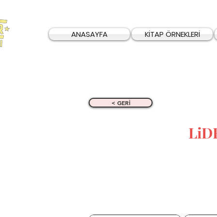
ANASAYFA
KİTAP ÖRNEKLERİ
< GERİ
LiD