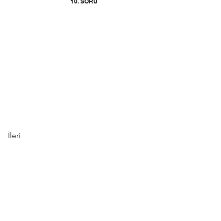
10. SORU
İleri