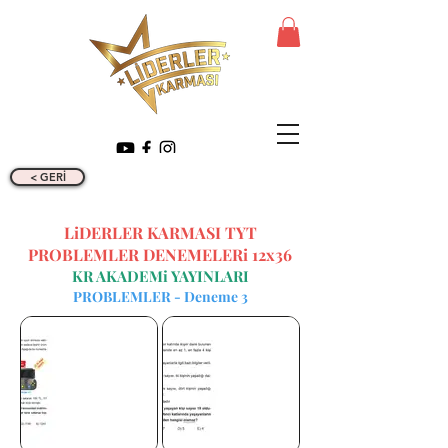
< GERİ
LiDERLER KARMASI TYT
PROBLEMLER DENEMELERi 12x36
KR AKADEMi YAYINLARI
PROBLEMLER - Deneme 3