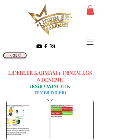
< GERİ
LiDERLER KARMASI 1. DöNEM LGS
6 DENEME
iKSiR YAYINCILIK
FEN BiLiMLERi