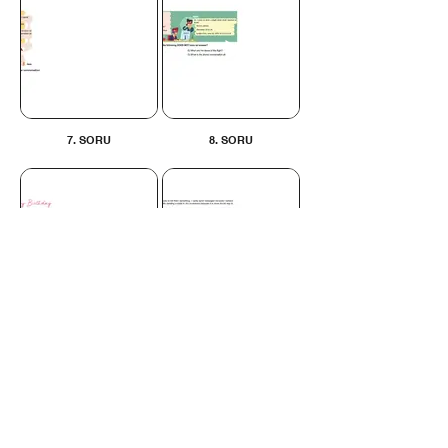
7. SORU
8. SORU
9. SORU
10. SORU
İLETİŞİM BİLGİLERİ
Tel:
0312 315 10 30 - 0530
175 65 65