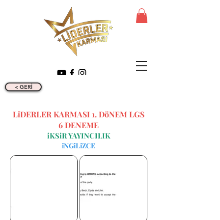
< GERİ
LiDERLER KARMASI 1. DöNEM LGS
6 DENEME
iKSiR YAYINCILIK
iNGiLiZCE