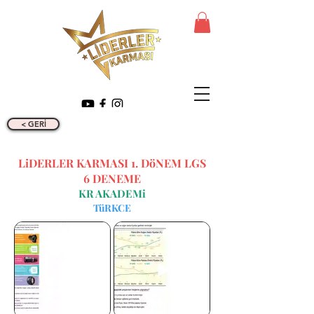
< GERİ
LiDERLER KARMASI 1. DöNEM LGS
6 DENEME
KR AKADEMi
TüRKCE