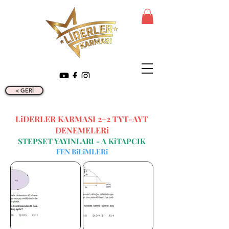
< GERİ
LiDERLER KARMASI 2+2 TYT-AYT
DENEMELERi
STEPSET YAYINLARI - A KiTAPCIK
FEN BiLiMLERi