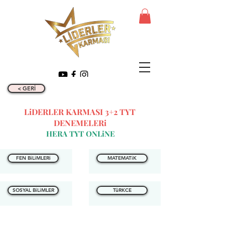
< GERİ
LiDERLER KARMASI 3+2 TYT
DENEMELERi
HERA TYT ONLiNE
FEN BiLiMLERi
MATEMATiK
SOSYAL BiLiMLER
TüRKCE