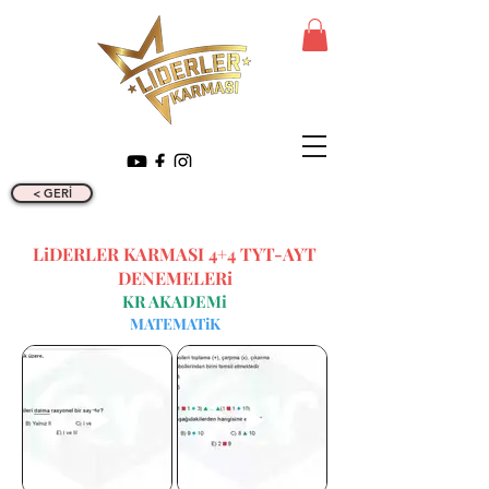
< GERİ
LiDERLER KARMASI 4+4 TYT-AYT
DENEMELERi
KR AKADEMi
MATEMATiK