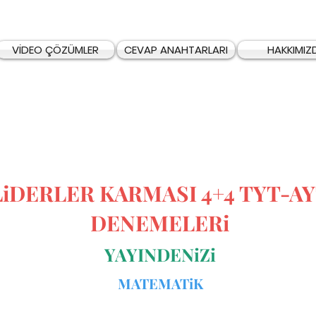
VİDEO ÇÖZÜMLER
CEVAP ANAHTARLARI
HAKKIMIZ
LiDERLER KARMASI 4+4 TYT-A
DENEMELERi
YAYINDENiZi
MATEMATiK