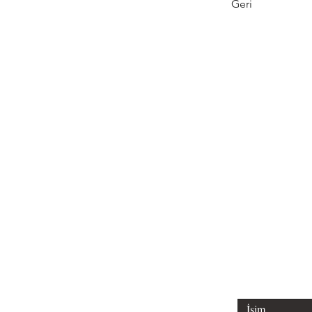
Geri
Tel: 0312 315 
Email: liderl