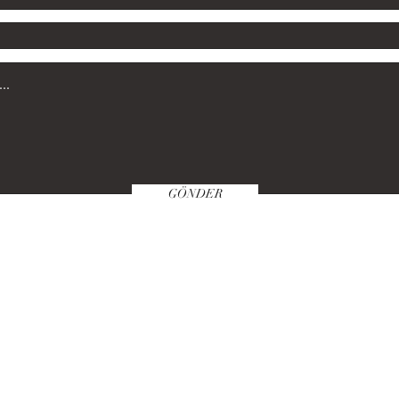
GÖNDER
Satın Alma Klavuzu
Politikamız
Öde
© 2022 by cangulec