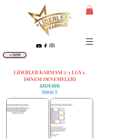
< GERİ
LiDERLER KARMASI 5+1 LGS 1.
DöNEM DENEMELERi
öZDEBiR
TüRKCE