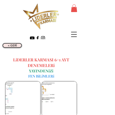
< GERİ
LiDERLER KARMASI 6+1 AYT
DENEMELERi
YAYINDENiZi
FEN BiLiMLERi