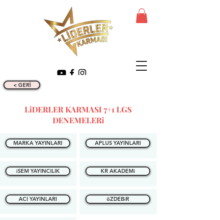
< GERİ
LiDERLER KARMASI 7+1 LGS
DENEMELERi
MARKA YAYINLARI
APLUS YAYINLARI
iSEM YAYINCILIK
KR AKADEMi
ACI YAYINLARI
öZDEBiR