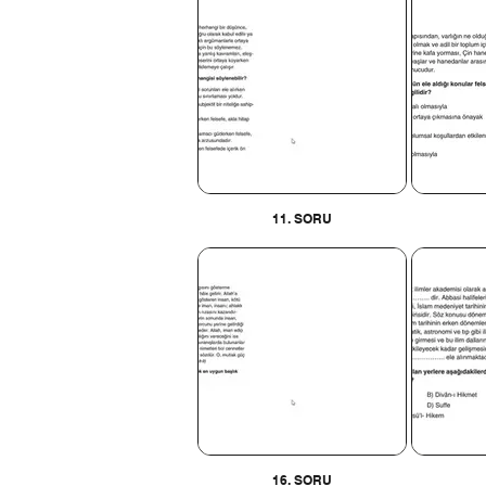
11. SORU
16. SORU