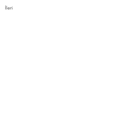
İleri
 , 1271 Cad.
ra