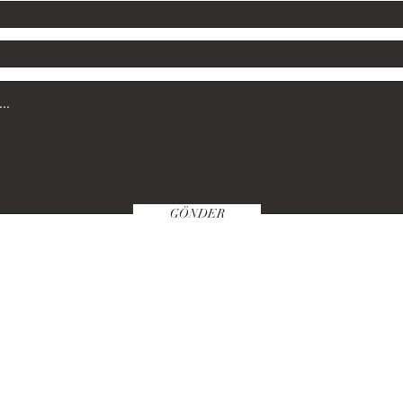
GÖNDER
Satın Alma Klavuzu
Politikamız
Öde