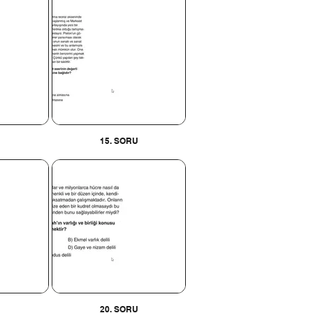
U
15. SORU
U
20. SORU