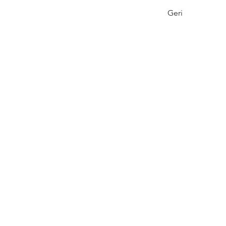
Geri
Tel: 0312 315 
Email: liderl