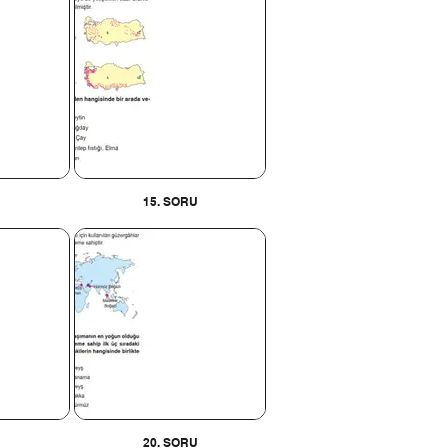
U
15. SORU
U
20. SORU