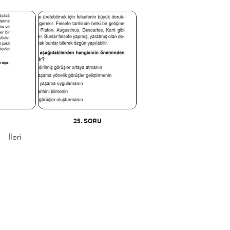
U
25. SORU
İleri