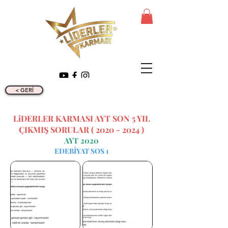
< GERİ
LiDERLER KARMASI AYT SON 5 YIL
ÇIKMIŞ SORULAR (
2020 - 2024
)
AYT 2020
EDEBİYAT SOS 1