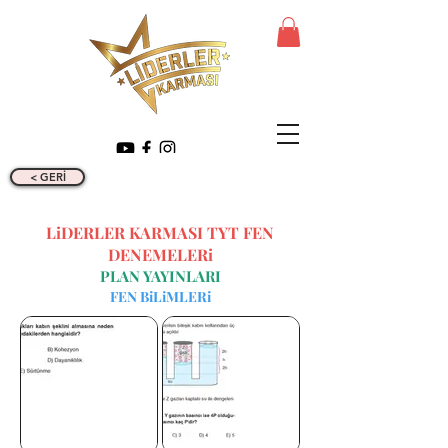
< GERİ
LiDERLER KARMASI TYT FEN
DENEMELERi
PLAN YAYINLARI
FEN BiLiMLERi